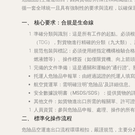
循一套全球統一且具有強制性的要求與流程，以確保
一、 核心要求：合規是生命線
準確分類與識別
：這是所有工作的起點。必須根
（TDG），對貨物進行精確的分類（九大類）、
規范包裝與標記
：必須使用經指定機構檢驗合格
燃液體等）、操作標簽（如僅限貨機、向上箭頭
完備的文件準備
：這是通關和運輸的“通行證”
托運人危險品申報單
：由經過認證的托運人填寫
航空貨運單
：需明確注明“危險品”及詳細信息。
安全數據說明書（MSDS/SDS）
：提供貨物的
其他文件
：如貨物進出口所需的報關單、許可證
人員資質
：參與危險品申報、處理、操作的所有
二、 標準化操作流程
危險品空運進出口流程環環相扣，嚴謹規范，主要分