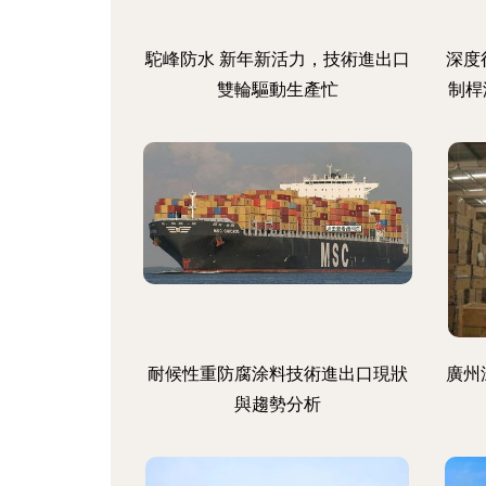
駝峰防水 新年新活力，技術進出口
深度
雙輪驅動生產忙
制桿
耐候性重防腐涂料技術進出口現狀
廣州
與趨勢分析