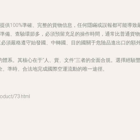
提供100%準確、完整的貨物信息，任何隱瞞或誤報都可能導致
準備、查驗環節多，必須預留充足的操作時間，通常比普通貨物
基準，還必須嚴格遵守始發國、中轉國、目的國關于危險品進出口的
的體系。其核心在于“人、貨、文件”三者的全面合規。選擇經驗
全、準時、合法地完成國際空運流動的唯一途徑。
uct/73.html