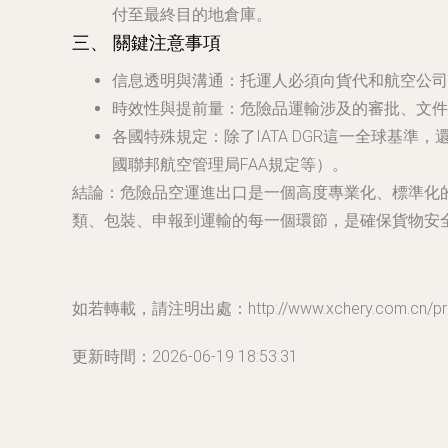
付至最終目的地倉庫。
三、 關鍵注意事項
信息透明與溝通
：托運人必須向貨代和航空公司
時效性與提前量
：危險品運輸涉及的審批、文件
各國特殊規定
：除了IATA DGR這一全球
國聯邦航空管理局FAA規定等）。
結論
：危險品空運進出口是一個高度專業化、標準化
類、包裝、申報到運輸的每一個環節，是確保貨物安
如若轉載，請注明出處：http://www.xchery.com.cn/prod
更新時間：2026-06-19 18:53:31