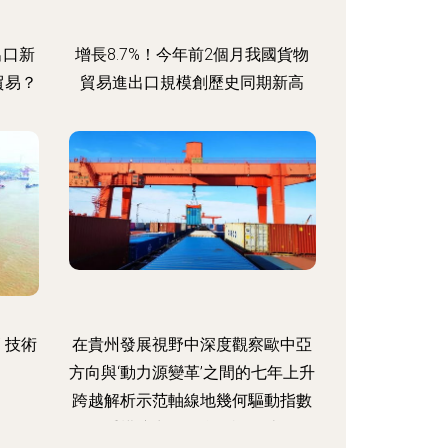
出口新
增長8.7%！今年前2個月我國貨物
貿易？
貿易進出口規模創歷史同期新高
 技術
在貴州發展視野中深度觀察歐中亞
方向與‘動力源變革’之間的七年上升
跨越解析示范軸線地幾何驅動指數
深層重構演出的結合創談綜述的互