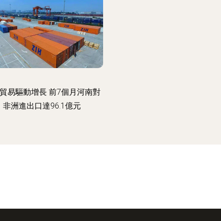
貿易驅動增長 前7個月河南對
非洲進出口達96.1億元