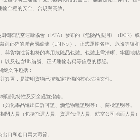
運輸全程的安全、合規與高效。
據國際航空運輸協會（IATA）發布的《危險品規則》（DGR）
識別正確的聯合國編號（UN No.）、正式運輸名稱、危險等級
、與貨物性質相符的專用危險品包裝。包裝上需清晰、牢固地粘
）以及包含UN編號、正式運輸名稱等信息的標記。
。關鍵文件包括：
并簽署，是證明貨物已按規定準備的核心法律文件。
詳細理化特性及安全處置指南。
（如化學品進出口許可證、瀕危物種證明等）、商檢證明等。
相關人員（包括托運人員、貨運代理人員、航空公司地面人員）必須
為出口和進口兩大環節。