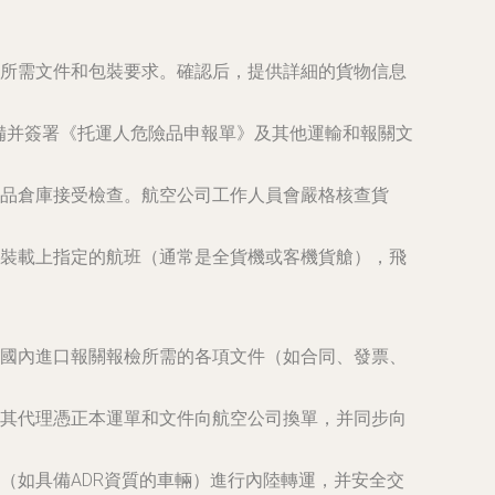
所需文件和包裝要求。確認后，提供詳細的貨物信息
備并簽署《托運人危險品申報單》及其他運輸和報關文
品倉庫接受檢查。航空公司工作人員會嚴格核查貨
裝載上指定的航班（通常是全貨機或客機貨艙），飛
國內進口報關報檢所需的各項文件（如合同、發票、
其代理憑正本運單和文件向航空公司換單，并同步向
（如具備ADR資質的車輛）進行內陸轉運，并安全交