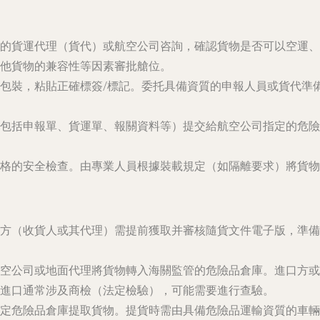
的貨運代理（貨代）或航空公司咨詢，確認貨物是否可以空運、
他貨物的兼容性等因素審批艙位。
包裝，粘貼正確標簽/標記。委托具備資質的申報人員或貨代準
包括申報單、貨運單、報關資料等）提交給航空公司指定的危險
格的安全檢查。由專業人員根據裝載規定（如隔離要求）將貨物
方（收貨人或其代理）需提前獲取并審核隨貨文件電子版，準備
空公司或地面代理將貨物轉入海關監管的危險品倉庫。進口方或
進口通常涉及商檢（法定檢驗），可能需要進行查驗。
定危險品倉庫提取貨物。提貨時需由具備危險品運輸資質的車輛