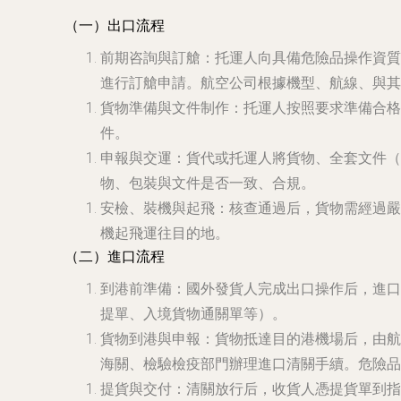
（一）出口流程
前期咨詢與訂艙
：托運人向具備危險品操作資質
進行訂艙申請。航空公司根據機型、航線、與其
貨物準備與文件制作
：托運人按照要求準備合格
件。
申報與交運
：貨代或托運人將貨物、全套文件（
物、包裝與文件是否一致、合規。
安檢、裝機與起飛
：核查通過后，貨物需經過嚴
機起飛運往目的地。
（二）進口流程
到港前準備
：國外發貨人完成出口操作后，進口
提單、入境貨物通關單等）。
貨物到港與申報
：貨物抵達目的港機場后，由航
海關、檢驗檢疫部門辦理進口清關手續。危險品
提貨與交付
：清關放行后，收貨人憑提貨單到指